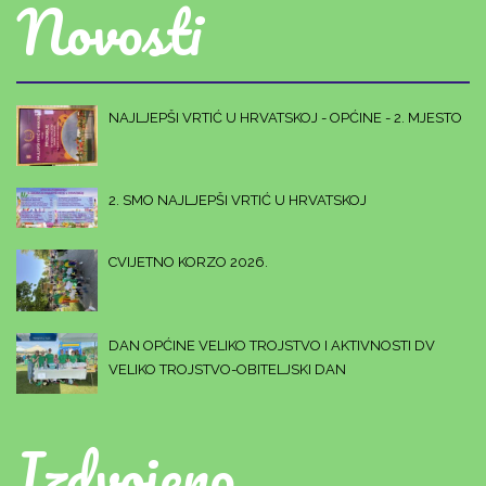
Novosti
NAJLJEPŠI VRTIĆ U HRVATSKOJ - OPĆINE - 2. MJESTO
2. SMO NAJLJEPŠI VRTIĆ U HRVATSKOJ
CVIJETNO KORZO 2026.
DAN OPĆINE VELIKO TROJSTVO I AKTIVNOSTI DV
VELIKO TROJSTVO-OBITELJSKI DAN
Izdvojeno