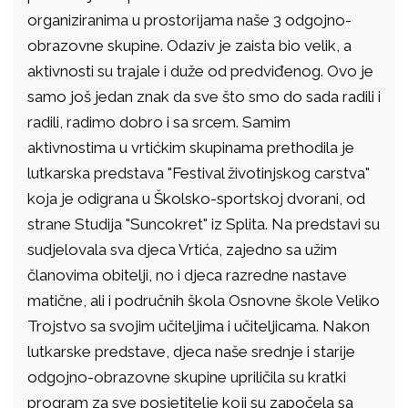
organiziranima u prostorijama naše 3 odgojno-
obrazovne skupine. Odaziv je zaista bio velik, a
aktivnosti su trajale i duže od predviđenog. Ovo je
samo još jedan znak da sve što smo do sada radili i
radili, radimo dobro i sa srcem. Samim
aktivnostima u vrtićkim skupinama prethodila je
lutkarska predstava "Festival životinjskog carstva"
koja je odigrana u Školsko-sportskoj dvorani, od
strane Studija "Suncokret" iz Splita. Na predstavi su
sudjelovala sva djeca Vrtića, zajedno sa užim
članovima obitelji, no i djeca razredne nastave
matične, ali i područnih škola Osnovne škole Veliko
Trojstvo sa svojim učiteljima i učiteljicama. Nakon
lutkarske predstave, djeca naše srednje i starije
odgojno-obrazovne skupine upriličila su kratki
program za sve posjetitelje koji su započela sa