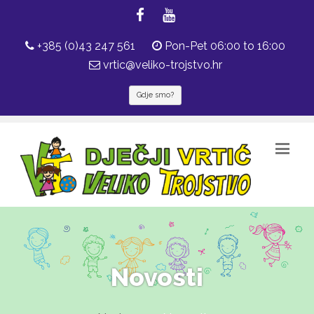
+385 (0)43 247 561
Pon-Pet 06:00 to 16:00
vrtic@veliko-trojstvo.hr
Gdje smo?
Novosti