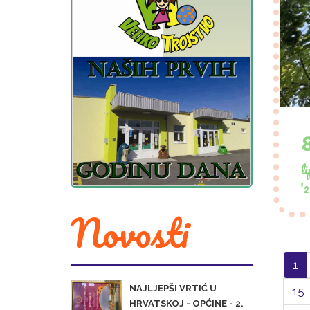
li
'2
Novosti
1
NAJLJEPŠI VRTIĆ U
15
HRVATSKOJ - OPĆINE - 2.