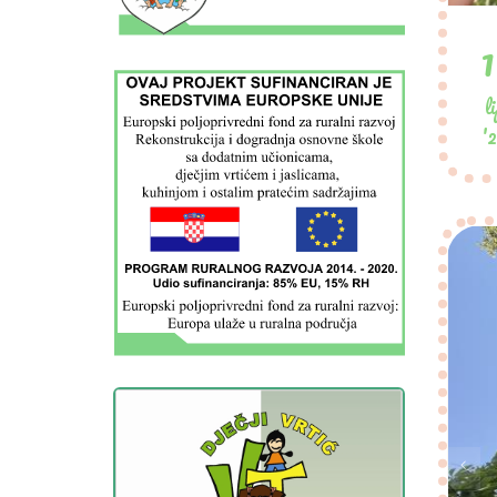
1
l
'