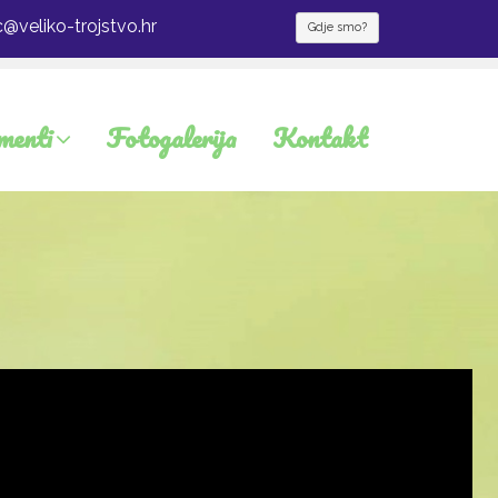
c@veliko-trojstvo.hr
Gdje smo?
menti
Fotogalerija
Kontakt