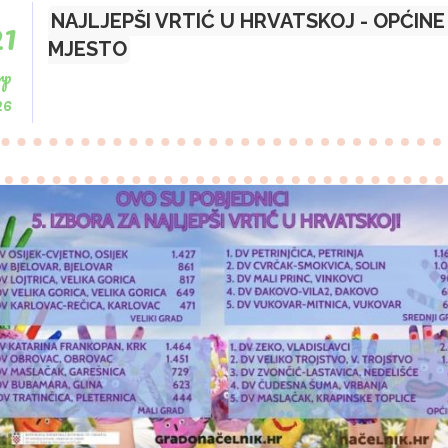
21
NAJLJEPŠI VRTIĆ U HRVATSKOJ - OPĆINE -
MJESTO
rp
26