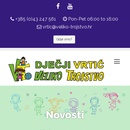
+385 (0)43 247 561
Pon-Pet 06:00 to 16:00
vrtic@veliko-trojstvo.hr
Gdje smo?
Novosti