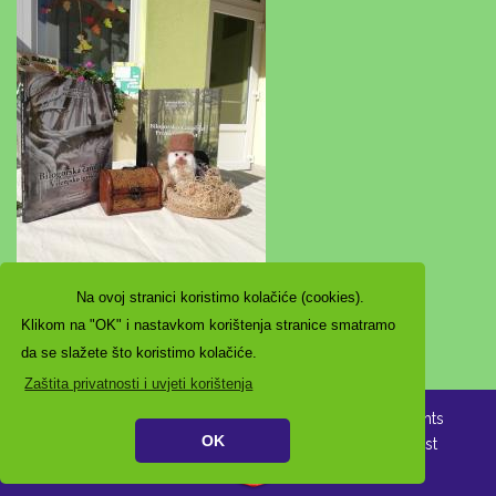
Na ovoj stranici koristimo kolačiće (cookies).
Klikom na "OK" i nastavkom korištenja stranice smatramo
da se slažete što koristimo kolačiće.
Zaštita privatnosti i uvjeti korištenja
Copyright ©2021. Dječji vrtić Veliko Trojstvo, All Rights
OK
Reserved |
Zaštita privatnosti
|
Digitalna pristupačnost
Izrada:
Pikant