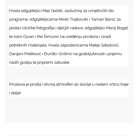
Hvala odgojiteljici Maji Geček, zaslužnoj za umjetnički dio
programa, odgojiteljicama Mireli Trajkovski i Tamari Banić za
postav Izložbe fotografija i dječjih radova, odgojiteljici Mariji Bogat,
te Ivani Ojvan i Rei Šimunić na uređenju prostora i izradi
potrebnih materijala. Hvala zaposlenicama Mateji Sabolović,
Darijani Pretković i Đurđici Grdinić na gostoljubivosti i prijemu
naših gostiju te pripremi zakuske.
Proslava je prošla i divnoj atmosferi ali slavlje u našem vrtiću traje
i dalje!