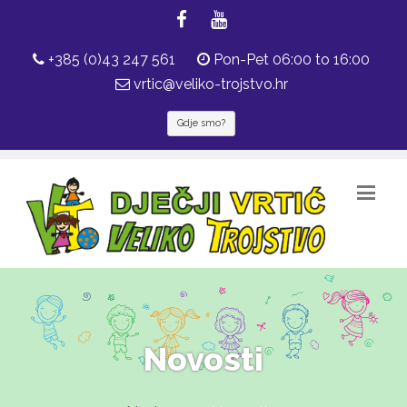
+385 (0)43 247 561
Pon-Pet 06:00 to 16:00
vrtic@veliko-trojstvo.hr
Gdje smo?
Novosti