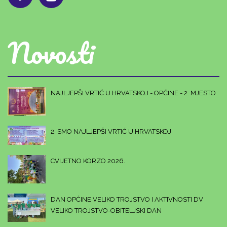
Novosti
NAJLJEPŠI VRTIĆ U HRVATSKOJ - OPĆINE - 2. MJESTO
2. SMO NAJLJEPŠI VRTIĆ U HRVATSKOJ
CVIJETNO KORZO 2026.
DAN OPĆINE VELIKO TROJSTVO I AKTIVNOSTI DV
VELIKO TROJSTVO-OBITELJSKI DAN