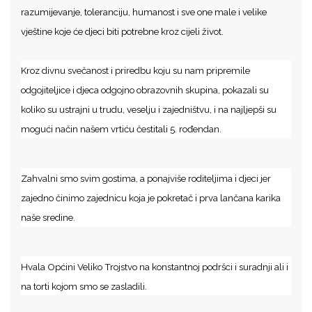
razumijevanje, toleranciju, humanost i sve one male i velike
vještine koje će djeci biti potrebne kroz cijeli život.
Kroz divnu svečanost i priredbu koju su nam pripremile
odgojiteljice i djeca odgojno obrazovnih skupina, pokazali su
koliko su ustrajni u trudu, veselju i zajedništvu, i na najljepši su
mogući način našem vrtiću čestitali 5. rođendan.
Zahvalni smo svim gostima, a ponajviše roditeljima i djeci jer
zajedno činimo zajednicu koja je pokretač i prva lančana karika
naše sredine.
Hvala Općini Veliko Trojstvo na konstantnoj podršci i suradnji ali i
na torti kojom smo se zasladili.