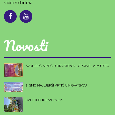
radnim danima
Novosti
NAJLJEPŠI VRTIĆ U HRVATSKOJ - OPĆINE - 2. MJESTO
2. SMO NAJLJEPŠI VRTIĆ U HRVATSKOJ
CVIJETNO KORZO 2026.