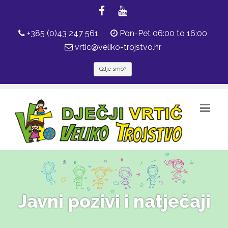
+385 (0)43 247 561
Pon-Pet 06:00 to 16:00
vrtic@veliko-trojstvo.hr
Gdje smo?
Javni pozivi i natječaji